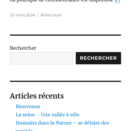
Publié
Catégories
20 mars 2024
Billet court
le
Rechercher
RECHERCHER
Articles récents
Bienvenue
La seine – Une vallée à vélo
Humains dans la Nature – se défaire des
vanités