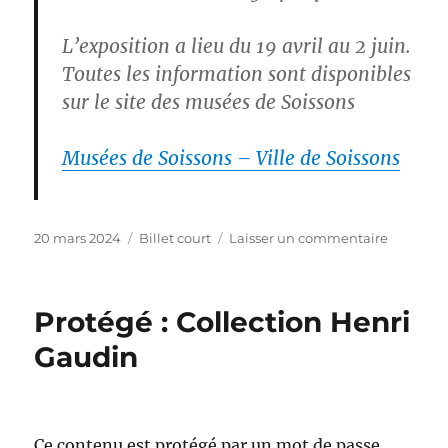
L’exposition a lieu du 19 avril au 2 juin.
Toutes les information sont disponibles
sur le site des musées de Soissons
Musées de Soissons – Ville de Soissons
Publié
Catégories
sur
20 mars 2024
Billet court
Laisser un commentaire
le
Henri
Gaudin
–
Protégé : Collection Henri
le
vivant
Gaudin
sans
jargon
Ce contenu est protégé par un mot de passe.