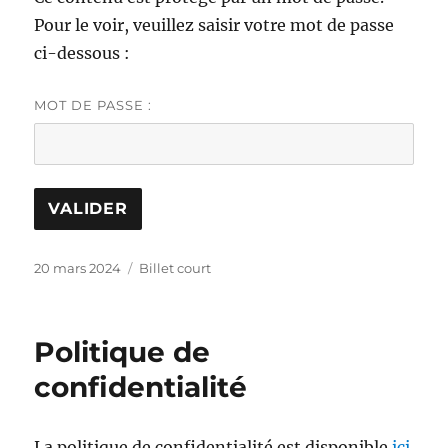
Pour le voir, veuillez saisir votre mot de passe
ci-dessous :
MOT DE PASSE :
Publié
Catégories
20 mars 2024
Billet court
le
Politique de
confidentialité
La politique de confidentialité est disponible
ici